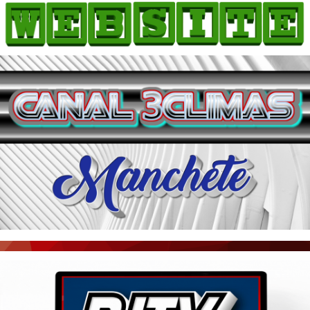
HOME
COMO ANUNCIAR
JORNAIS DO BRASIL
PODCAST/NOTÍCIAS
AS NOTÍCIAS DO DIA
ACONTECEU...VIROU MANCHETE!
BLOGS & COLUNAS
AGÊNCIA DE NOTÍCIAS
CNN BRASIL
VEJA