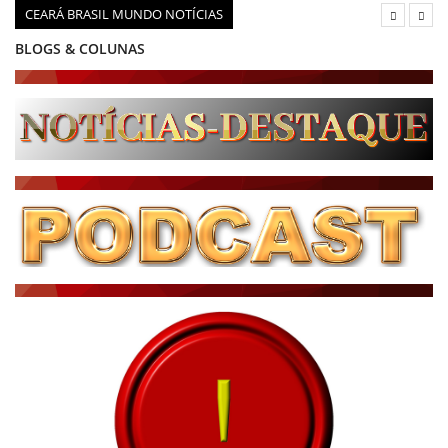
CEARÁ BRASIL MUNDO NOTÍCIAS
BLOGS & COLUNAS
DIÁRIO DO NORDESTE - ÚLTIMA HORA
PODCAST - PONTO DE VISTA
BRASIL DE FATO - ÚLTIMAS NOTÍCIAS
NOTÍCIAS DESTAQUE DO DIA
BRASIL NOTÍCIAS
ÚLTIMAS NOTÍCIAS
NOTÍCIAS TAMBÉM NA TELA
BRASIL MUNDO AO VIVO
O MUNDO É NOTÍCIA
CN7
JORNAL DO BRASIL
CNN BRASIL
CBN GLOBO