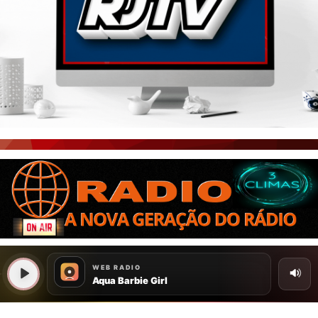
PORTAL CEARÁ
FOTOS
ÚLTIMAS POSTAGENS
BOAS NOTÍCIAS...VIRAM MANCHETE!
ISTO É FATO!
CEARÁ BRASIL NOTÍCIAS
CEARÁ BRASIL MUNDO 1
BRASIL DE FATO
NOTÍCIAS GERAIS
CONECTE-SE
REGISTO