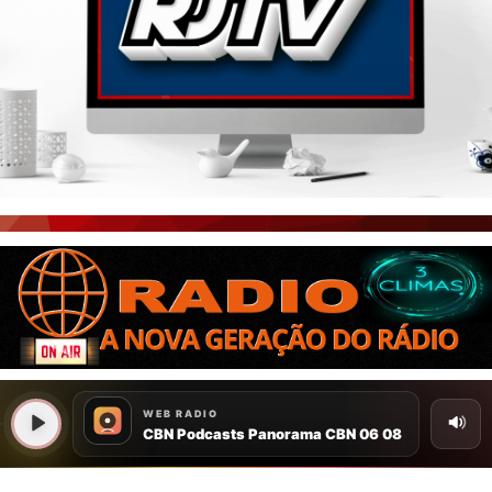
PORTAL CEARÁ
FOTOS
ÚLTIMAS POSTAGENS
BOAS NOTÍCIAS...VIRAM MANCHETE!
ISTO É FATO!
CEARÁ BRASIL NOTÍCIAS
CEARÁ BRASIL MUNDO 1
BRASIL DE FATO
NOTÍCIAS GERAIS
CONECTE-SE
REGISTO