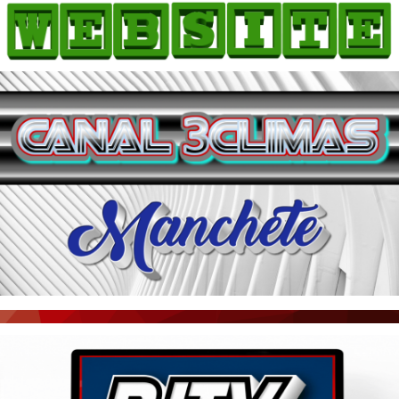
HOME
COMO ANUNCIAR
JORNAIS DO BRASIL
PODCAST/NOTÍCIAS
AS NOTÍCIAS DO DIA
ACONTECEU...VIROU MANCHETE!
BLOGS & COLUNAS
AGÊNCIA DE NOTÍCIAS
CNN BRASIL
VEJA