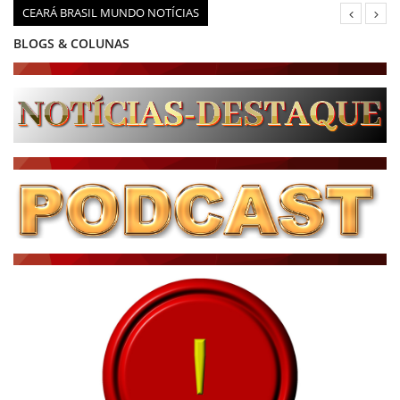
CEARÁ BRASIL MUNDO NOTÍCIAS
BLOGS & COLUNAS
DIÁRIO DO NORDESTE - ÚLTIMA HORA
PODCAST - PONTO DE VISTA
BRASIL DE FATO - ÚLTIMAS NOTÍCIAS
NOTÍCIAS DESTAQUE DO DIA
BRASIL NOTÍCIAS
ÚLTIMAS NOTÍCIAS
NOTÍCIAS TAMBÉM NA TELA
BRASIL MUNDO AO VIVO
O MUNDO É NOTÍCIA
CN7
JORNAL DO BRASIL
CNN BRASIL
CBN GLOBO