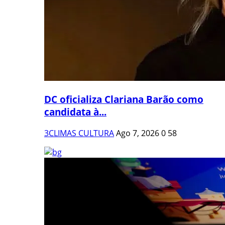
DC oficializa Clariana Barão como
candidata à...
3CLIMAS CULTURA
Ago 7, 2026
0
58