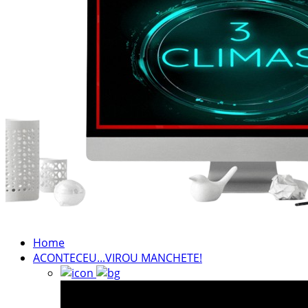
NOTÍCIAS TAMBÉM NA TELA
BRASIL MUNDO AO VIVO
O MUNDO É NOTÍCIA
CN7
Home
ACONTECEU...VIROU MANCHETE!