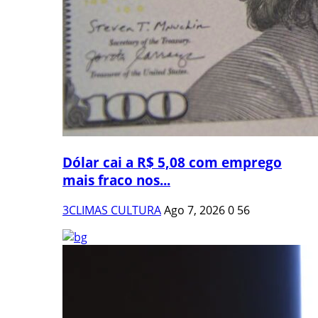
Dólar cai a R$ 5,08 com emprego
mais fraco nos...
3CLIMAS CULTURA
Ago 7, 2026
0
56