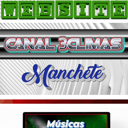
HOME
COMO ANUNCIAR
JORNAIS DO BRASIL
PODCAST/NOTÍCIAS
AS NOTÍCIAS DO DIA
ACONTECEU...VIROU MANCHETE!
BLOGS & COLUNAS
AGÊNCIA DE NOTÍCIAS
CNN BRASIL
VEJA