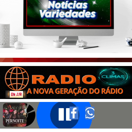
PORTAL CEARÁ
FOTOS
ÚLTIMAS POSTAGENS
BOAS NOTÍCIAS...VIRAM MANCHETE!
ISTO É FATO!
CEARÁ BRASIL NOTÍCIAS
CEARÁ BRASIL MUNDO 1
BRASIL DE FATO
NOTÍCIAS GERAIS
CONECTE-SE
REGISTO