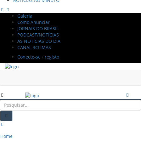
NOTÍCIAS AO MINUTO
Galeria
Como Anunciar
JORNAIS DO BRASIL
PODCAST/NOTÍCIAS
AS NOTÍCIAS DO DIA
CANAL 3CLIMAS
Conecte-se
/
registo
Home