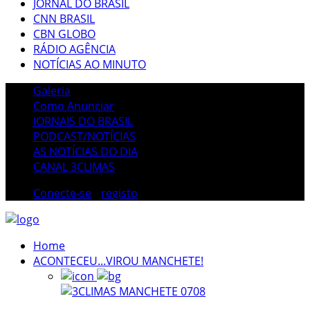
JORNAL DO BRASIL
CNN BRASIL
CBN GLOBO
RÁDIO AGÊNCIA
NOTÍCIAS AO MINUTO
Galeria
Como Anunciar
JORNAIS DO BRASIL
PODCAST/NOTÍCIAS
AS NOTÍCIAS DO DIA
CANAL 3CLIMAS
Conecte-se
/
registo
Home
ACONTECEU...VIROU MANCHETE!