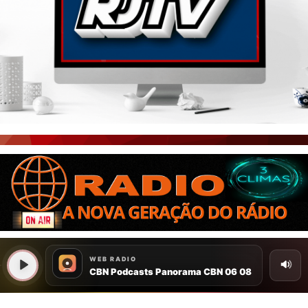
PORTAL CEARÁ
FOTOS
ÚLTIMAS POSTAGENS
BOAS NOTÍCIAS...VIRAM MANCHETE!
ISTO É FATO!
CEARÁ BRASIL NOTÍCIAS
CEARÁ BRASIL MUNDO 1
BRASIL DE FATO
NOTÍCIAS GERAIS
CONECTE-SE
REGISTO