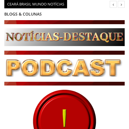
CEARÁ BRASIL MUNDO NOTÍCIAS
BLOGS & COLUNAS
DIÁRIO DO NORDESTE - ÚLTIMA HORA
PODCAST - PONTO DE VISTA
BRASIL DE FATO - ÚLTIMAS NOTÍCIAS
NOTÍCIAS DESTAQUE DO DIA
BRASIL NOTÍCIAS
ÚLTIMAS NOTÍCIAS
NOTÍCIAS TAMBÉM NA TELA
BRASIL MUNDO AO VIVO
O MUNDO É NOTÍCIA
CN7
JORNAL DO BRASIL
CNN BRASIL
CBN GLOBO