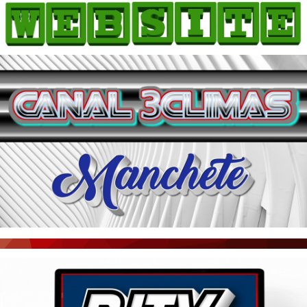
HOME
COMO ANUNCIAR
JORNAIS DO BRASIL
PODCAST/NOTÍCIAS
AS NOTÍCIAS DO DIA
ACONTECEU...VIROU MANCHETE!
BLOGS & COLUNAS
AGÊNCIA DE NOTÍCIAS
CNN BRASIL
VEJA