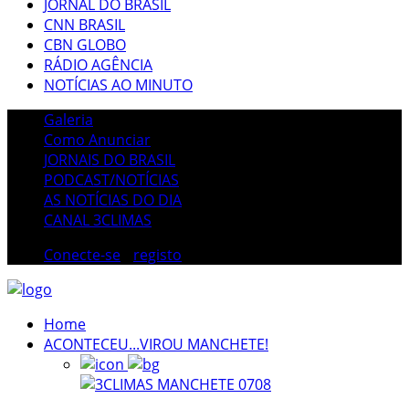
JORNAL DO BRASIL
CNN BRASIL
CBN GLOBO
RÁDIO AGÊNCIA
NOTÍCIAS AO MINUTO
Galeria
Como Anunciar
JORNAIS DO BRASIL
PODCAST/NOTÍCIAS
AS NOTÍCIAS DO DIA
CANAL 3CLIMAS
Conecte-se
/
registo
Home
ACONTECEU...VIROU MANCHETE!