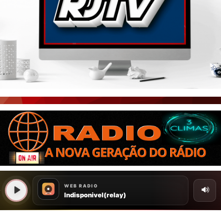
PORTAL CEARÁ
FOTOS
ÚLTIMAS POSTAGENS
BOAS NOTÍCIAS...VIRAM MANCHETE!
ISTO É FATO!
CEARÁ BRASIL NOTÍCIAS
CEARÁ BRASIL MUNDO 1
BRASIL DE FATO
NOTÍCIAS GERAIS
CONECTE-SE
REGISTO