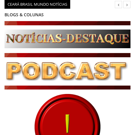
CEARÁ BRASIL MUNDO NOTÍCIAS
BLOGS & COLUNAS
DIÁRIO DO NORDESTE - ÚLTIMA HORA
PODCAST - PONTO DE VISTA
BRASIL DE FATO - ÚLTIMAS NOTÍCIAS
NOTÍCIAS DESTAQUE DO DIA
BRASIL NOTÍCIAS
ÚLTIMAS NOTÍCIAS
NOTÍCIAS TAMBÉM NA TELA
BRASIL MUNDO AO VIVO
O MUNDO É NOTÍCIA
CN7
JORNAL DO BRASIL
CNN BRASIL
CBN GLOBO