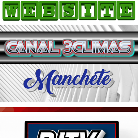
HOME
COMO ANUNCIAR
JORNAIS DO BRASIL
PODCAST/NOTÍCIAS
AS NOTÍCIAS DO DIA
ACONTECEU...VIROU MANCHETE!
BLOGS & COLUNAS
AGÊNCIA DE NOTÍCIAS
CNN BRASIL
VEJA