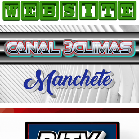
HOME
COMO ANUNCIAR
JORNAIS DO BRASIL
PODCAST/NOTÍCIAS
AS NOTÍCIAS DO DIA
ACONTECEU...VIROU MANCHETE!
BLOGS & COLUNAS
AGÊNCIA DE NOTÍCIAS
CNN BRASIL
VEJA