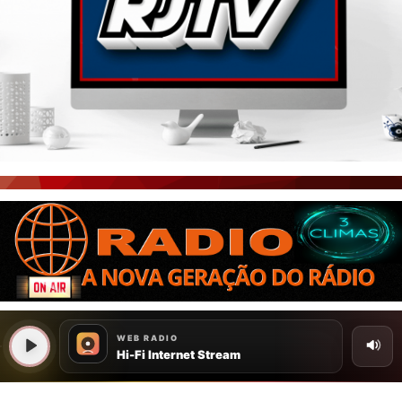
PORTAL CEARÁ
FOTOS
ÚLTIMAS POSTAGENS
BOAS NOTÍCIAS...VIRAM MANCHETE!
ISTO É FATO!
CEARÁ BRASIL NOTÍCIAS
CEARÁ BRASIL MUNDO 1
BRASIL DE FATO
NOTÍCIAS GERAIS
CONECTE-SE
REGISTO