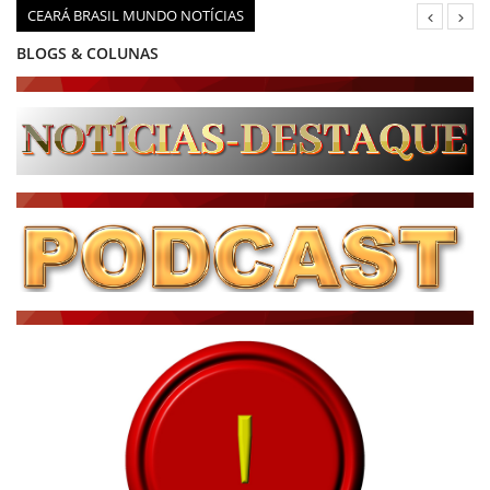
CEARÁ BRASIL MUNDO NOTÍCIAS
BLOGS & COLUNAS
DIÁRIO DO NORDESTE - ÚLTIMA HORA
PODCAST - PONTO DE VISTA
BRASIL DE FATO - ÚLTIMAS NOTÍCIAS
NOTÍCIAS DESTAQUE DO DIA
BRASIL NOTÍCIAS
ÚLTIMAS NOTÍCIAS
NOTÍCIAS TAMBÉM NA TELA
BRASIL MUNDO AO VIVO
O MUNDO É NOTÍCIA
CN7
JORNAL DO BRASIL
CNN BRASIL
CBN GLOBO