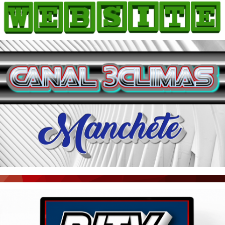
HOME
COMO ANUNCIAR
JORNAIS DO BRASIL
PODCAST/NOTÍCIAS
AS NOTÍCIAS DO DIA
ACONTECEU...VIROU MANCHETE!
BLOGS & COLUNAS
AGÊNCIA DE NOTÍCIAS
CNN BRASIL
VEJA