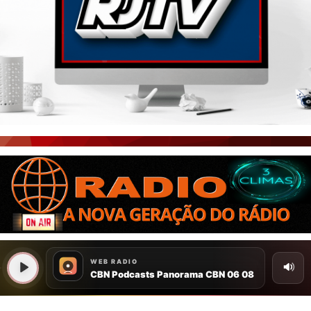
PORTAL CEARÁ
FOTOS
ÚLTIMAS POSTAGENS
BOAS NOTÍCIAS...VIRAM MANCHETE!
ISTO É FATO!
CEARÁ BRASIL NOTÍCIAS
CEARÁ BRASIL MUNDO 1
BRASIL DE FATO
NOTÍCIAS GERAIS
CONECTE-SE
REGISTO