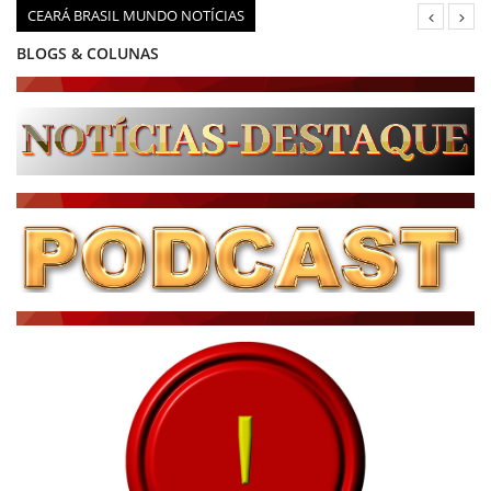
CEARÁ BRASIL MUNDO NOTÍCIAS
BLOGS & COLUNAS
DIÁRIO DO NORDESTE - ÚLTIMA HORA
PODCAST - PONTO DE VISTA
BRASIL DE FATO - ÚLTIMAS NOTÍCIAS
NOTÍCIAS DESTAQUE DO DIA
BRASIL NOTÍCIAS
ÚLTIMAS NOTÍCIAS
NOTÍCIAS TAMBÉM NA TELA
BRASIL MUNDO AO VIVO
O MUNDO É NOTÍCIA
CN7
JORNAL DO BRASIL
CNN BRASIL
CBN GLOBO