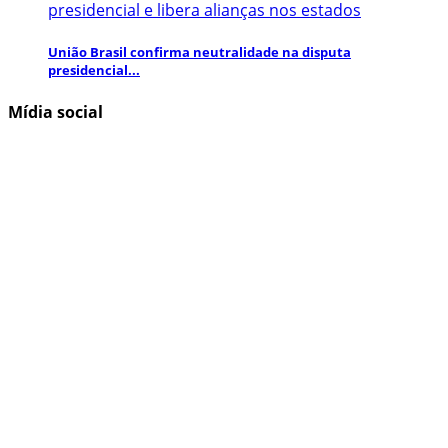
União Brasil confirma neutralidade na disputa
presidencial...
Mídia social
Inscreva-se aqui para obter informações e atualizações
interessantes!