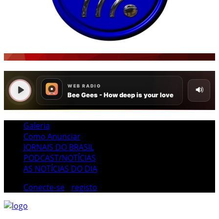
Galeria
Como Anunciar
JORNAIS DO BRASIL
PODCAST/NOTÍCIAS
AS NOTÍCIAS DO DIA
Conecte-se
/
registo