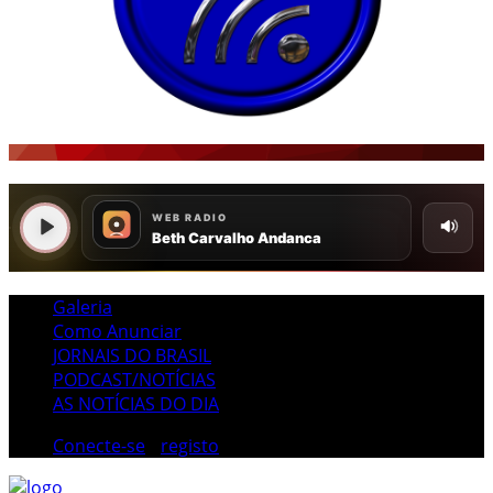
Galeria
Como Anunciar
JORNAIS DO BRASIL
PODCAST/NOTÍCIAS
AS NOTÍCIAS DO DIA
Conecte-se
/
registo