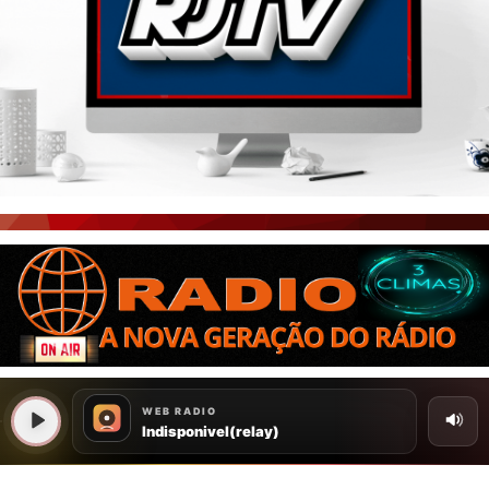
PORTAL CEARÁ
FOTOS
ÚLTIMAS POSTAGENS
BOAS NOTÍCIAS...VIRAM MANCHETE!
ISTO É FATO!
CEARÁ BRASIL NOTÍCIAS
CEARÁ BRASIL MUNDO 1
BRASIL DE FATO
NOTÍCIAS GERAIS
CONECTE-SE
REGISTO