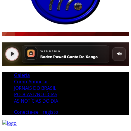
Galeria
Como Anunciar
JORNAIS DO BRASIL
PODCAST/NOTÍCIAS
AS NOTÍCIAS DO DIA
Conecte-se
/
registo