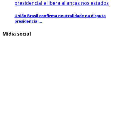
União Brasil confirma neutralidade na disputa
presidencial...
Mídia social
Inscreva-se aqui para obter informações e atualizações
interessantes!