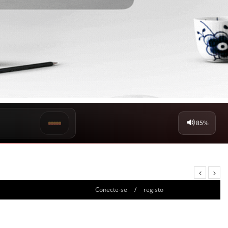
Conecte-se
/
registo