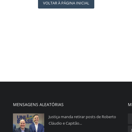
VOLTAR À PÁGINA INICIAL
MENSAGENS ALEATÓRIAS
M
Justiça manda retirar posts de Roberto
Cláudio e Capitão...