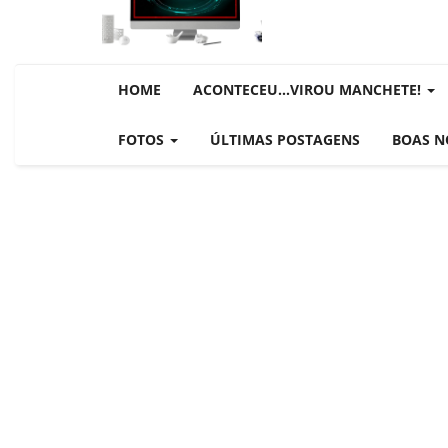
NOTÍCIAS DESTAQUE DO DIA
BRASIL NOTÍCIAS
ÚLTIMAS NOTÍCIAS
HOME
ACONTECEU...VIROU MANCHETE!
NOTÍCIAS TAMBÉM NA TELA
BRASIL MUNDO AO VIVO
FOTOS
ÚLTIMAS POSTAGENS
BOAS N
O MUNDO É NOTÍCIA
CN7
JORNAL DO BRASIL
CNN BRASIL
CBN GLOBO
RÁDIO AGÊNCIA
NOTÍCIAS AO MINUTO
ACONTECEU...VIROU MANCHE