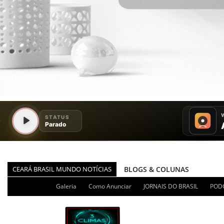
CEARÁ BRASIL MUNDO NOTÍCIAS
BLOGS & COLUNAS
DIÁRIO DO NORDESTE - ÚLT
Galeria
Como Anunciar
JORNAIS DO BRASIL
POD
PODCAST - PONTO DE VISTA
BRASIL DE FATO - ÚLTIMAS N