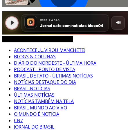
CEARÁ BRASIL MUNDO NOTÍCIAS
ACONTECEU...VIROU MANCHETE!
BLOGS & COLUNAS
DIÁRIO DO NORDESTE - ÚLTIMA HORA
PODCAST - PONTO DE VISTA
BRASIL DE FATO - ÚLTIMAS NOTÍCIAS
NOTÍCIAS DESTAQUE DO DIA
BRASIL NOTÍCIAS
ÚLTIMAS NOTÍCIAS
NOTÍCIAS TAMBÉM NA TELA
BRASIL MUNDO AO VIVO
O MUNDO É NOTÍCIA
CN7
JORNAL DO BRASIL