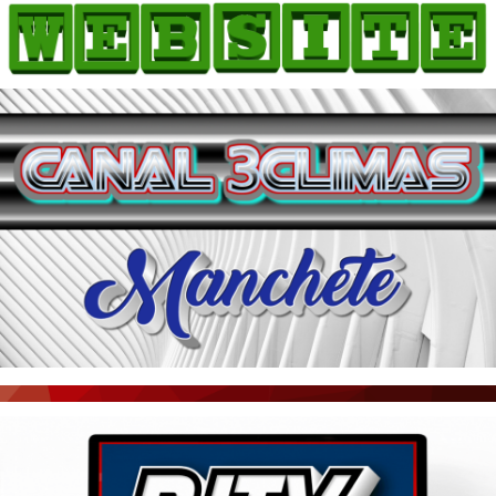
HOME
COMO ANUNCIAR
JORNAIS DO BRASIL
PODCAST/NOTÍCIAS
AS NOTÍCIAS DO DIA
ACONTECEU...VIROU MANCHETE!
BLOGS & COLUNAS
AGÊNCIA DE NOTÍCIAS
CNN BRASIL
VEJA