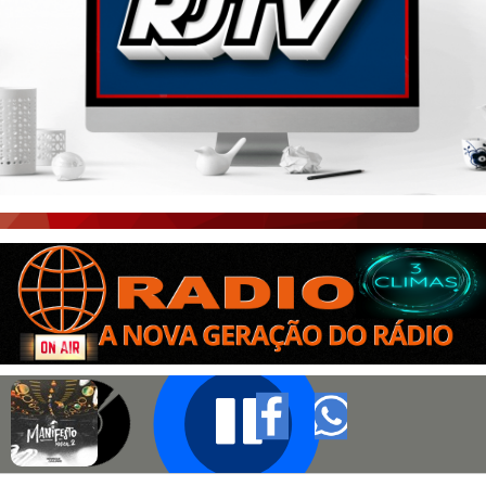
PORTAL CEARÁ
FOTOS
ÚLTIMAS POSTAGENS
BOAS NOTÍCIAS...VIRAM MANCHETE!
ISTO É FATO!
CEARÁ BRASIL NOTÍCIAS
CEARÁ BRASIL MUNDO 1
BRASIL DE FATO
NOTÍCIAS GERAIS
CONECTE-SE
REGISTO