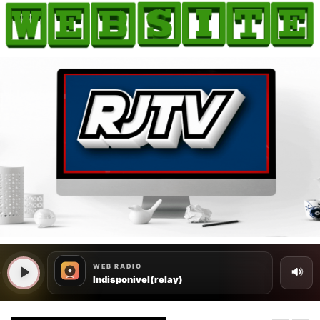
HOME
COMO ANUNCIAR
JORNAIS DO BRASIL
PODCAST/NOTÍCIAS
AS NOTÍCIAS DO DIA
CANAL 3CLIMAS
ACONTECEU...VIROU MANCHETE!
BLOGS & COLUNAS
AGÊNCIA DE NOTÍCIAS
CNN BRASIL