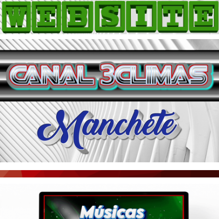
HOME
COMO ANUNCIAR
JORNAIS DO BRASIL
PODCAST/NOTÍCIAS
AS NOTÍCIAS DO DIA
ACONTECEU...VIROU MANCHETE!
BLOGS & COLUNAS
AGÊNCIA DE NOTÍCIAS
CNN BRASIL
VEJA