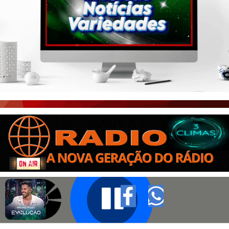
PORTAL CEARÁ
FOTOS
ÚLTIMAS POSTAGENS
BOAS NOTÍCIAS...VIRAM MANCHETE!
ISTO É FATO!
CEARÁ BRASIL NOTÍCIAS
CEARÁ BRASIL MUNDO 1
BRASIL DE FATO
NOTÍCIAS GERAIS
CONECTE-SE
REGISTO