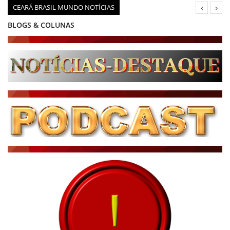
CEARÁ BRASIL MUNDO NOTÍCIAS
BLOGS & COLUNAS
DIÁRIO DO NORDESTE - ÚLTIMA HORA
PODCAST - PONTO DE VISTA
BRASIL DE FATO - ÚLTIMAS NOTÍCIAS
NOTÍCIAS DESTAQUE DO DIA
BRASIL NOTÍCIAS
ÚLTIMAS NOTÍCIAS
NOTÍCIAS TAMBÉM NA TELA
BRASIL MUNDO AO VIVO
O MUNDO É NOTÍCIA
CN7
JORNAL DO BRASIL
CNN BRASIL
CBN GLOBO