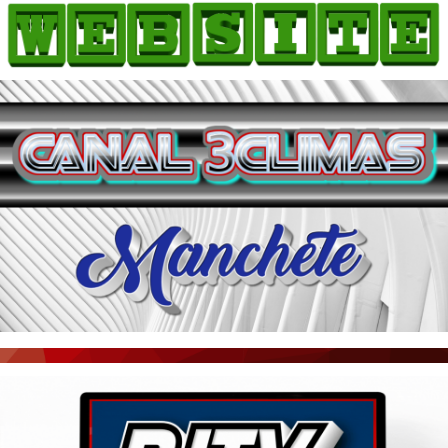
HOME
COMO ANUNCIAR
JORNAIS DO BRASIL
PODCAST/NOTÍCIAS
AS NOTÍCIAS DO DIA
ACONTECEU...VIROU MANCHETE!
BLOGS & COLUNAS
AGÊNCIA DE NOTÍCIAS
CNN BRASIL
VEJA