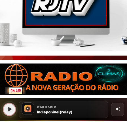
PORTAL CEARÁ
FOTOS
ÚLTIMAS POSTAGENS
BOAS NOTÍCIAS...VIRAM MANCHETE!
ISTO É FATO!
CEARÁ BRASIL NOTÍCIAS
CEARÁ BRASIL MUNDO 1
BRASIL DE FATO
NOTÍCIAS GERAIS
CONECTE-SE
REGISTO