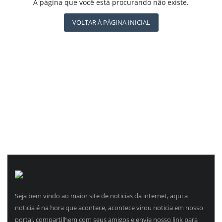
REGISTO
A página que você está procurando não existe.
CBN GLOBO
RÁDIO AGÊNCIA
VOLTAR À PÁGINA INICIAL
NOTÍCIAS AO MINUTO
ACONTECEU...VIROU MANCHETE!
Seja bem vindo ao maior site de noticias da internet, aqui a
noticia é na hora que acontece, acontece virou noticia em nosso
portal, compartilhem com seus amigos e envie nosso link para