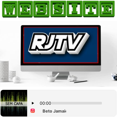
HOME
COMO ANUNCIAR
JORNAIS DO BRASIL
PODCAST/NOTÍCIAS
AS NOTÍCIAS DO DIA
CANAL 3CLIMAS
ACONTECEU...VIROU MANCHETE!
BLOGS & COLUNAS
AGÊNCIA DE NOTÍCIAS
CNN BRASIL