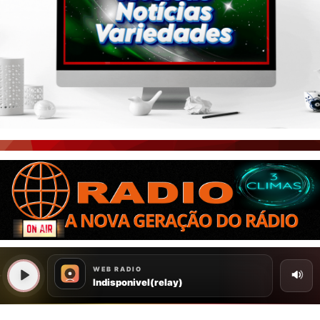
PORTAL CEARÁ
FOTOS
ÚLTIMAS POSTAGENS
BOAS NOTÍCIAS...VIRAM MANCHETE!
ISTO É FATO!
CEARÁ BRASIL NOTÍCIAS
CEARÁ BRASIL MUNDO 1
BRASIL DE FATO
NOTÍCIAS GERAIS
CONECTE-SE
REGISTO