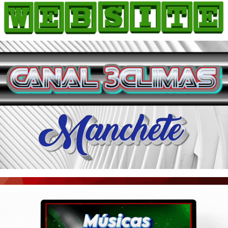
HOME
COMO ANUNCIAR
JORNAIS DO BRASIL
PODCAST/NOTÍCIAS
AS NOTÍCIAS DO DIA
ACONTECEU...VIROU MANCHETE!
BLOGS & COLUNAS
AGÊNCIA DE NOTÍCIAS
CNN BRASIL
VEJA