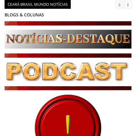
CEARÁ BRASIL MUNDO NOTÍCIAS
BLOGS & COLUNAS
DIÁRIO DO NORDESTE - ÚLTIMA HORA
PODCAST - PONTO DE VISTA
BRASIL DE FATO - ÚLTIMAS NOTÍCIAS
NOTÍCIAS DESTAQUE DO DIA
BRASIL NOTÍCIAS
ÚLTIMAS NOTÍCIAS
NOTÍCIAS TAMBÉM NA TELA
BRASIL MUNDO AO VIVO
O MUNDO É NOTÍCIA
CN7
JORNAL DO BRASIL
CNN BRASIL
CBN GLOBO