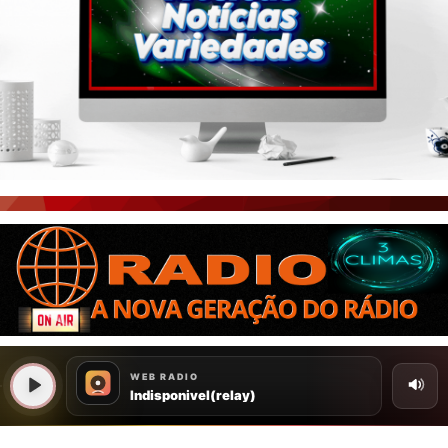
PORTAL CEARÁ
FOTOS
ÚLTIMAS POSTAGENS
BOAS NOTÍCIAS...VIRAM MANCHETE!
ISTO É FATO!
CEARÁ BRASIL NOTÍCIAS
CEARÁ BRASIL MUNDO 1
BRASIL DE FATO
NOTÍCIAS GERAIS
CONECTE-SE
REGISTO