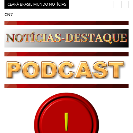
CEARÁ BRASIL MUNDO NOTÍCIAS
CN7
JORNAL DO BRASIL
CNN BRASIL
CBN GLOBO
RÁDIO AGÊNCIA
NOTÍCIAS AO MINUTO
ACONTECEU...VIROU MANCHETE!
BLOGS & COLUNAS
DIÁRIO DO NORDESTE - ÚLTIMA HORA
PODCAST - PONTO DE VISTA
BRASIL DE FATO - ÚLTIMAS NOTÍCIAS
NOTÍCIAS DESTAQUE DO DIA
BRASIL NOTÍCIAS
ÚLTIMAS NOTÍCIAS