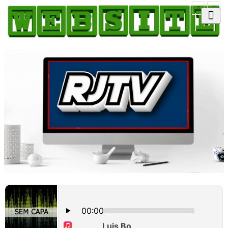
HOME
COMO ANUNCIAR
JORNAIS DO BRASIL
PODCAST/NOTÍCIAS
AS NOTÍCIAS DO DIA
CANAL 3CLIMAS
ACONTECEU...VIROU MANCHETE!
BLOGS & COLUNAS
AGÊNCIA DE NOTÍCIAS
CNN BRASIL
VEJA
PORTAL CEARÁ
FOTOS
Galeria
ÚLTIMAS POSTAGENS