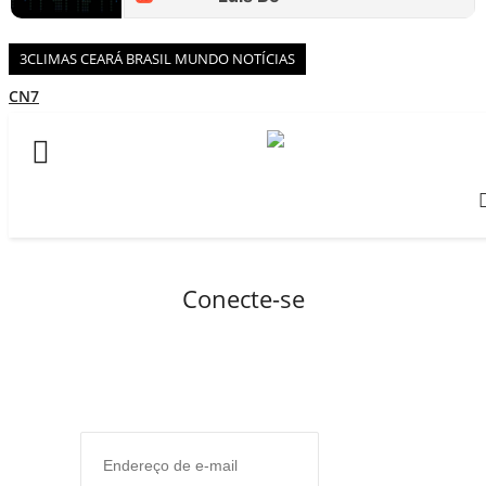
BOAS NOTÍCIAS...VIRAM MANCHETE!
ISTO É FATO!
3CLIMAS CEARÁ BRASIL MUNDO NOTÍCIAS
Todos
CN7
BLOGS & COLUNAS
JORNAL DO BRASIL
CEARÁ BRASIL NOTÍCIAS
CNN BRASIL
CEARÁ BRASIL MUNDO 1
BRASIL DE FATO
CBN GLOBO
NOTÍCIAS GERAIS
RÁDIO AGÊNCIA
CONECTE-SE
NOTÍCIAS AO MINUTO
REGISTO
ACONTECEU...VIROU MANCHETE!
Conecte-se
BLOGS & COLUNAS
DIÁRIO DO NORDESTE - ÚLTIMA HORA
PODCAST - PONTO DE VISTA
BRASIL DE FATO - ÚLTIMAS NOTÍCIAS
NOTÍCIAS DESTAQUE DO DIA