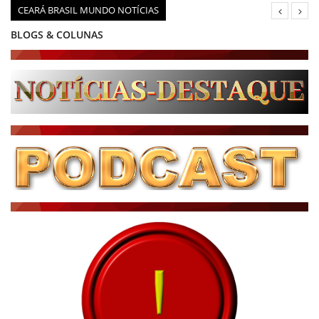
CEARÁ BRASIL MUNDO NOTÍCIAS
BLOGS & COLUNAS
DIÁRIO DO NORDESTE - ÚLTIMA HORA
PODCAST - PONTO DE VISTA
BRASIL DE FATO - ÚLTIMAS NOTÍCIAS
NOTÍCIAS DESTAQUE DO DIA
BRASIL NOTÍCIAS
ÚLTIMAS NOTÍCIAS
NOTÍCIAS TAMBÉM NA TELA
BRASIL MUNDO AO VIVO
O MUNDO É NOTÍCIA
CN7
JORNAL DO BRASIL
CNN BRASIL
CBN GLOBO