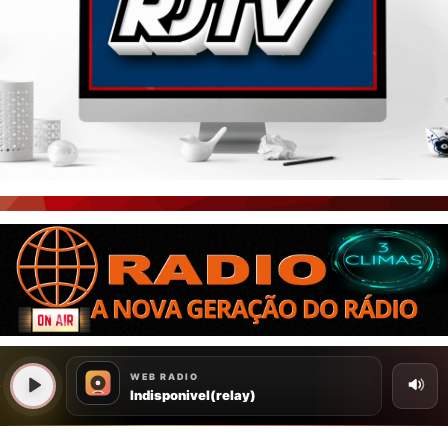
PORTAL CEARÁ
FOTOS
ÚLTIMAS POSTAGENS
BOAS NOTÍCIAS...VIRAM MANCHETE!
ISTO É FATO!
CEARÁ BRASIL NOTÍCIAS
CEARÁ BRASIL MUNDO 1
BRASIL DE FATO
NOTÍCIAS GERAIS
CONECTE-SE
REGISTO