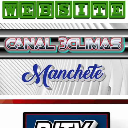
HOME
COMO ANUNCIAR
JORNAIS DO BRASIL
PODCAST/NOTÍCIAS
AS NOTÍCIAS DO DIA
ACONTECEU...VIROU MANCHETE!
BLOGS & COLUNAS
AGÊNCIA DE NOTÍCIAS
CNN BRASIL
VEJA