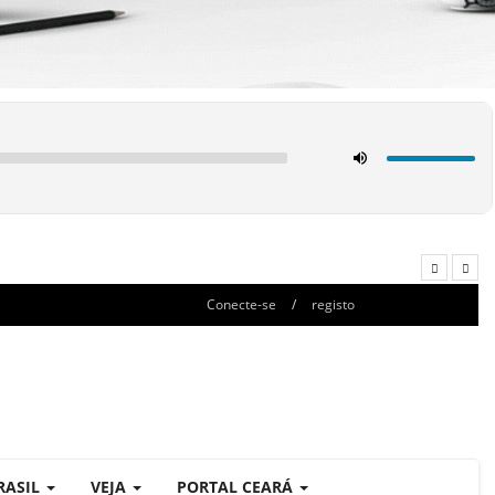
Conecte-se
/
registo
RASIL
VEJA
PORTAL CEARÁ