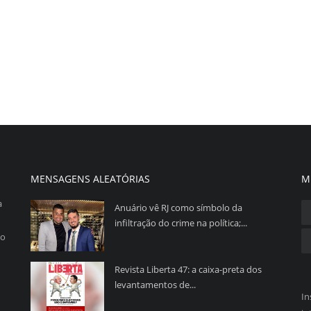
MENSAGENS ALEATÓRIAS
M
a
Anuário vê RJ como símbolo da
infiltração do crime na política;...
so
Revista Liberta 47: a caixa-preta dos
levantamentos de...
In