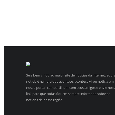
Seja bem vindo ao maior site de noticias da internet, aqui 
noticia é na hora que acontece, acontece virou noticia em
nosso portal, compartilhem com seus amigos e envie nos
link para que todas fiquem sempre informado sobre as
noticias de nossa região