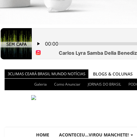
3CLIMAS CEARÁ BRASIL MUNDO NOTÍCIAS
BLOGS & COLUNAS
DIÁRIO DO NORDEST
Galeria
Como Anunciar
JORNAIS DO BRASIL
POD
PODCAST - PONTO DE
BRASIL DE FATO - ÚL
NOTÍCIAS DESTAQUE 
BRASIL NOTÍCIAS
ÚLTIMAS NOTÍCIAS
HOME
ACONTECEU...VIROU MANCHETE!