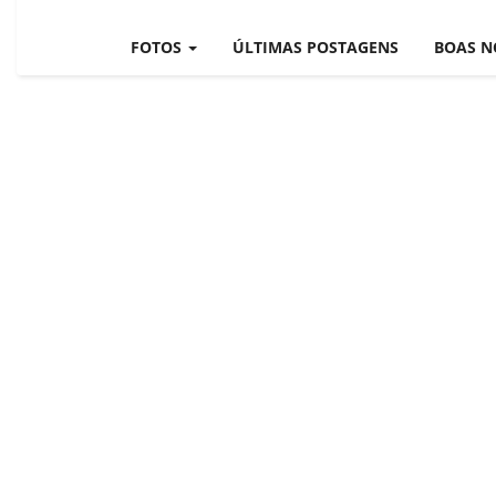
NOTÍCIAS TAMBÉM N
BRASIL MUNDO AO V
FOTOS
ÚLTIMAS POSTAGENS
BOAS N
O MUNDO É NOTÍCIA
CN7
JORNAL DO BRASIL
CNN BRASIL
CBN GLOBO
RÁDIO AGÊNCIA
NOTÍCIAS AO MINUT
ACONTECEU...VIROU