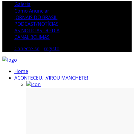
Galeria
Como Anunciar
JORNAIS DO BRASIL
PODCAST/NOTÍCIAS
AS NOTÍCIAS DO DIA
CANAL 3CLIMAS
Conecte-se
/
registo
Home
ACONTECEU...VIROU MANCHETE!