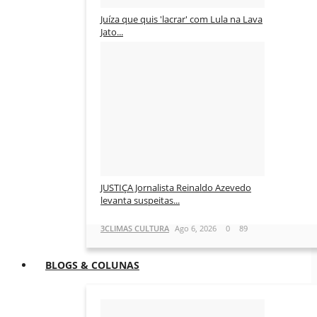
Juíza que quis 'lacrar' com Lula na Lava
Jato...
3CLIMAS CULTURA
Ago 6, 2026
0
89
JUSTIÇA Jornalista Reinaldo Azevedo
levanta suspeitas...
3CLIMAS CULTURA
Ago 6, 2026
0
89
BLOGS & COLUNAS