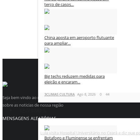
terço de casos...
3CLIMAS CULTURA
Ago 8, 2026
0
44
China aposta em aeroporto flutuante
para ampliar...
3CLIMAS CULTURA
Ago 8, 2026
0
43
Big techs reduzem medidas para
eleição e encaram...
3CLIMAS CULTURA
Ago 8, 2026
0
44
Seja bem vindo ao maior site de noticias da internet, aqui a noticia é n
sobre as noticias de nossa região
CNN BRASIL
MENSAGENS ALEATÓRIAS
Lula visita Hospital Universitário no Ceará e diz que po
Botafogo e Fluminense se enfrentam