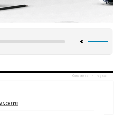
Conecte-se
/
registo
MANCHETE!