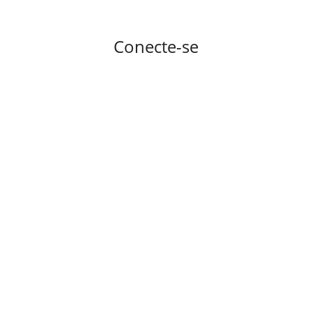
Conecte-se
Lembre de mim
CONECTE-SE
Esqueceu a senha?