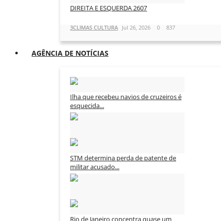
DIREITA E ESQUERDA 2607
3CLIMAS CULTURA
Jul 26, 2026
0
837
AGÊNCIA DE NOTÍCIAS
Ilha que recebeu navios de cruzeiros é
esquecida...
3CLIMAS CULTURA
Ago 8, 2026
0
44
STM determina perda de patente de
militar acusado...
3CLIMAS CULTURA
Ago 8, 2026
0
41
Rio de Janeiro concentra quase um