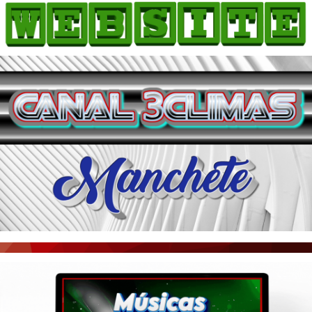
HOME
COMO ANUNCIAR
JORNAIS DO BRASIL
PODCAST/NOTÍCIAS
AS NOTÍCIAS DO DIA
ACONTECEU...VIROU MANCHETE!
BLOGS & COLUNAS
AGÊNCIA DE NOTÍCIAS
CNN BRASIL
VEJA