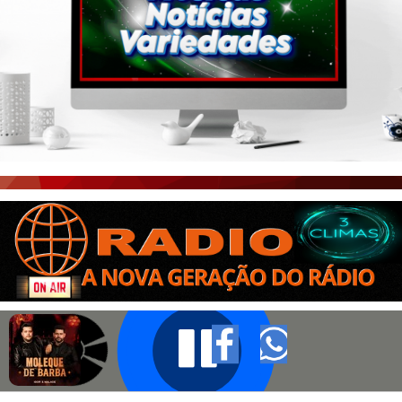
PORTAL CEARÁ
FOTOS
ÚLTIMAS POSTAGENS
BOAS NOTÍCIAS...VIRAM MANCHETE!
ISTO É FATO!
CEARÁ BRASIL NOTÍCIAS
CEARÁ BRASIL MUNDO 1
BRASIL DE FATO
NOTÍCIAS GERAIS
CONECTE-SE
REGISTO