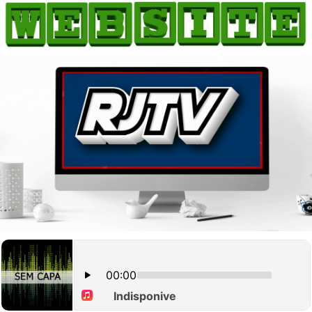
HOME
COMO ANUNCIAR
JORNAIS DO BRASIL
PODCAST/NOTÍCIAS
AS NOTÍCIAS DO DIA
CANAL 3CLIMAS
ACONTECEU...VIROU MANCHETE!
BLOGS & COLUNAS
AGÊNCIA DE NOTÍCIAS
CNN BRASIL