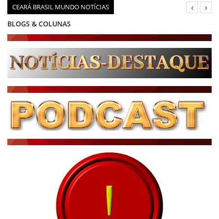
CEARÁ BRASIL MUNDO NOTÍCIAS
BLOGS & COLUNAS
DIÁRIO DO NORDESTE - ÚLTIMA HORA
PODCAST - PONTO DE VISTA
BRASIL DE FATO - ÚLTIMAS NOTÍCIAS
NOTÍCIAS DESTAQUE DO DIA
BRASIL NOTÍCIAS
ÚLTIMAS NOTÍCIAS
NOTÍCIAS TAMBÉM NA TELA
BRASIL MUNDO AO VIVO
O MUNDO É NOTÍCIA
CN7
JORNAL DO BRASIL
CNN BRASIL
CBN GLOBO