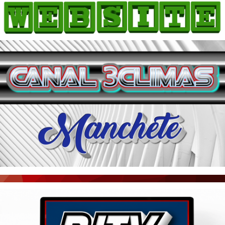
HOME
COMO ANUNCIAR
JORNAIS DO BRASIL
PODCAST/NOTÍCIAS
AS NOTÍCIAS DO DIA
ACONTECEU...VIROU MANCHETE!
BLOGS & COLUNAS
AGÊNCIA DE NOTÍCIAS
CNN BRASIL
VEJA