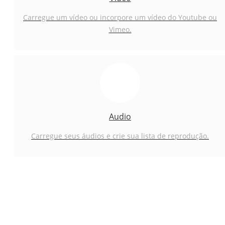
Carregue um vídeo ou incorpore um vídeo do Youtube ou
Vimeo.
Audio
Carregue seus áudios e crie sua lista de reprodução.