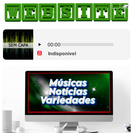
HOME
COMO ANUNCIAR
JORNAIS DO BRASIL
PODCAST/NOTÍCIAS
AS NOTÍCIAS DO DIA
CANAL 3CLIMAS
ACONTECEU...VIROU MANCHETE!
BLOGS & COLUNAS
AGÊNCIA DE NOTÍCIAS
CNN BRASIL
VEJA
PORTAL CEARÁ
FOTOS
Galeria
ÚLTIMAS POSTAGENS