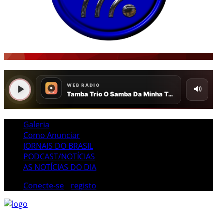
Galeria
Como Anunciar
JORNAIS DO BRASIL
PODCAST/NOTÍCIAS
AS NOTÍCIAS DO DIA
Conecte-se
/
registo