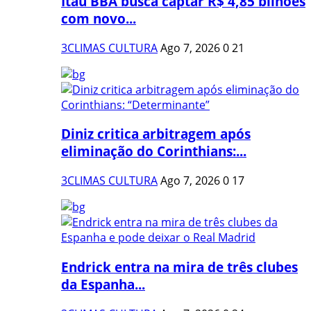
Itaú BBA busca captar R$ 4,85 bilhões
com novo...
3CLIMAS CULTURA
Ago 7, 2026
0
21
Diniz critica arbitragem após
eliminação do Corinthians:...
3CLIMAS CULTURA
Ago 7, 2026
0
17
Endrick entra na mira de três clubes
da Espanha...