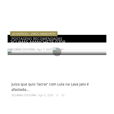
REGISTO
ACONTECEU...VIROU MANCHETE!
POSTAGENS RECOMENDADAS
3CLIMAS MANCHETE 0708
3CLIMAS CULTURA
Ago 7, 2026
0
40
Juíza que quis 'lacrar' com Lula na Lava Jato é
afastada...
3CLIMAS CULTURA
Ago 6, 2026
0
62