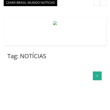
CEARÁ BRASIL MUNDO NOTÍCIAS
VEJA
PORTAL CEARÁ
FOTOS
ÚLTIMAS POSTAGENS
BOAS NOTÍCIAS...VIRAM MANCHETE!
ISTO É FATO!
Tag:
NOTÍCIAS
CEARÁ BRASIL NOTÍCIAS
CEARÁ BRASIL MUNDO 1
‹
BRASIL DE FATO
NOTÍCIAS GERAIS
CONECTE-SE