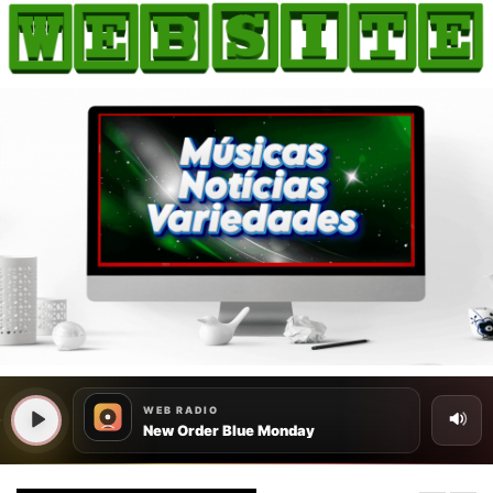
HOME
COMO ANUNCIAR
JORNAIS DO BRASIL
PODCAST/NOTÍCIAS
AS NOTÍCIAS DO DIA
CANAL 3CLIMAS
ACONTECEU...VIROU MANCHETE!
BLOGS & COLUNAS
AGÊNCIA DE NOTÍCIAS
CNN BRASIL