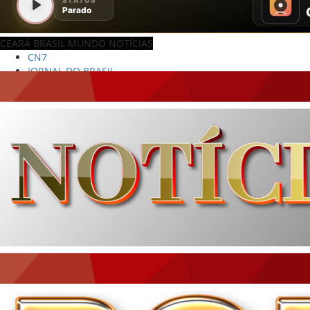
CEARÁ BRASIL MUNDO NOTÍCIAS
JORNAL DO BRASIL
CNN BRASIL
CBN GLOBO
RÁDIO AGÊNCIA
NOTÍCIAS AO MINUTO
ACONTECEU...VIROU MANCHETE!
BLOGS & COLUNAS
DIÁRIO DO NORDESTE - ÚLTIMA HORA
PODCAST - PONTO DE VISTA
BRASIL DE FATO - ÚLTIMAS NOTÍCIAS
NOTÍCIAS DESTAQUE DO DIA
BRASIL NOTÍCIAS
ÚLTIMAS NOTÍCIAS
NOTÍCIAS TAMBÉM NA TELA
BRASIL MUNDO AO VIVO
O MUNDO É NOTÍCIA
CN7