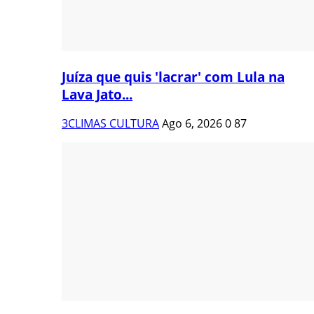
Juíza que quis 'lacrar' com Lula na
Lava Jato...
3CLIMAS CULTURA
Ago 6, 2026
0
87