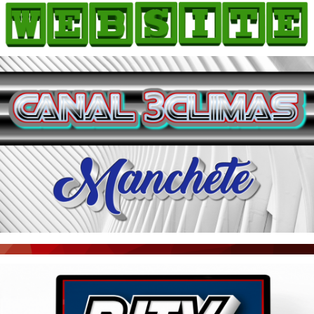
HOME
COMO ANUNCIAR
JORNAIS DO BRASIL
PODCAST/NOTÍCIAS
AS NOTÍCIAS DO DIA
ACONTECEU...VIROU MANCHETE!
BLOGS & COLUNAS
AGÊNCIA DE NOTÍCIAS
CNN BRASIL
VEJA