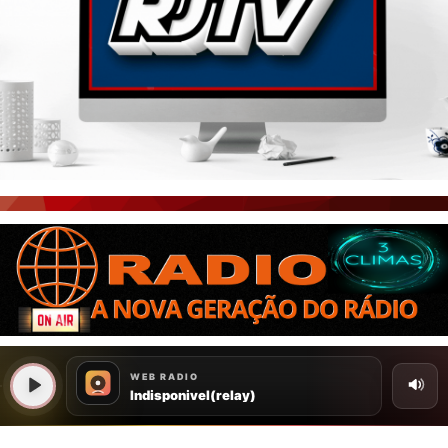
PORTAL CEARÁ
FOTOS
ÚLTIMAS POSTAGENS
BOAS NOTÍCIAS...VIRAM MANCHETE!
ISTO É FATO!
CEARÁ BRASIL NOTÍCIAS
CEARÁ BRASIL MUNDO 1
BRASIL DE FATO
NOTÍCIAS GERAIS
CONECTE-SE
REGISTO