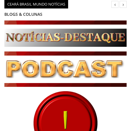
CEARÁ BRASIL MUNDO NOTÍCIAS
BLOGS & COLUNAS
DIÁRIO DO NORDESTE - ÚLTIMA HORA
PODCAST - PONTO DE VISTA
BRASIL DE FATO - ÚLTIMAS NOTÍCIAS
NOTÍCIAS DESTAQUE DO DIA
BRASIL NOTÍCIAS
ÚLTIMAS NOTÍCIAS
NOTÍCIAS TAMBÉM NA TELA
BRASIL MUNDO AO VIVO
O MUNDO É NOTÍCIA
CN7
JORNAL DO BRASIL
CNN BRASIL
CBN GLOBO