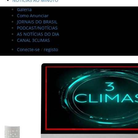
NOTÍCIAS AO MINUTO
Galeria
Como Anunciar
JORNAIS DO BRASIL
PODCAST/NOTÍCIAS
AS NOTÍCIAS DO DIA
CANAL 3CLIMAS
Conecte-se
/
registo