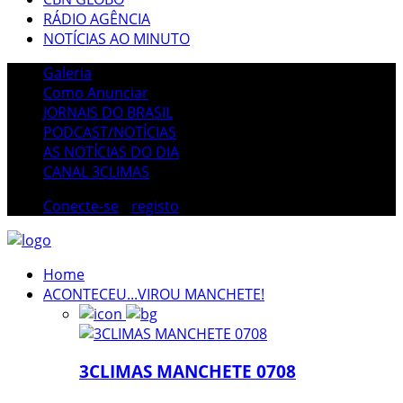
RÁDIO AGÊNCIA
NOTÍCIAS AO MINUTO
Galeria
Como Anunciar
JORNAIS DO BRASIL
PODCAST/NOTÍCIAS
AS NOTÍCIAS DO DIA
CANAL 3CLIMAS
Conecte-se
/
registo
Home
ACONTECEU...VIROU MANCHETE!
3CLIMAS MANCHETE 0708