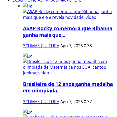
BOAS NOTÍCIAS...VIRAM MANCHETE!
A$AP Rocky comemora que Rihanna
ganha mais que...
3CLIMAS CULTURA
Ago 7, 2026
0
33
Brasileira de 12 anos ganha medalha
em olimpíada...
3CLIMAS CULTURA
Ago 7, 2026
0
32