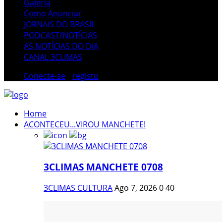
Galeria
Como Anunciar
JORNAIS DO BRASIL
PODCAST/NOTÍCIAS
AS NOTÍCIAS DO DIA
CANAL 3CLIMAS
Conecte-se
/
registo
Home
ACONTECEU...VIROU MANCHETE!
3CLIMAS MANCHETE 0708
3CLIMAS CULTURA
Ago 7, 2026
0
40