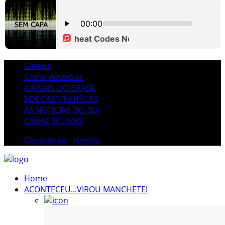
Galeria
Como Anunciar
JORNAIS DO BRASIL
PODCAST/NOTÍCIAS
AS NOTÍCIAS DO DIA
CANAL 3CLIMAS
Conecte-se
/
registo
Home
ACONTECEU...VIROU MANCHETE!