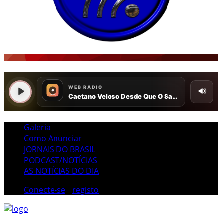
Galeria
Como Anunciar
JORNAIS DO BRASIL
PODCAST/NOTÍCIAS
AS NOTÍCIAS DO DIA
Conecte-se
/
registo