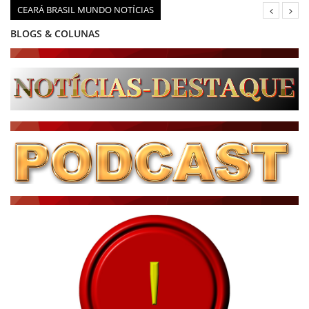
CEARÁ BRASIL MUNDO NOTÍCIAS
BLOGS & COLUNAS
DIÁRIO DO NORDESTE - ÚLTIMA HORA
PODCAST - PONTO DE VISTA
BRASIL DE FATO - ÚLTIMAS NOTÍCIAS
NOTÍCIAS DESTAQUE DO DIA
BRASIL NOTÍCIAS
ÚLTIMAS NOTÍCIAS
NOTÍCIAS TAMBÉM NA TELA
BRASIL MUNDO AO VIVO
O MUNDO É NOTÍCIA
CN7
JORNAL DO BRASIL
CNN BRASIL
CBN GLOBO