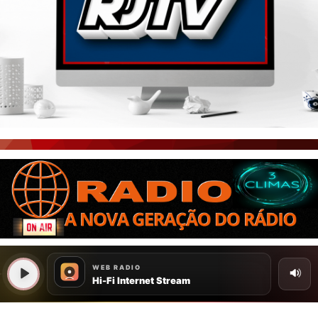
PORTAL CEARÁ
FOTOS
ÚLTIMAS POSTAGENS
BOAS NOTÍCIAS...VIRAM MANCHETE!
ISTO É FATO!
CEARÁ BRASIL NOTÍCIAS
CEARÁ BRASIL MUNDO 1
BRASIL DE FATO
NOTÍCIAS GERAIS
CONECTE-SE
REGISTO