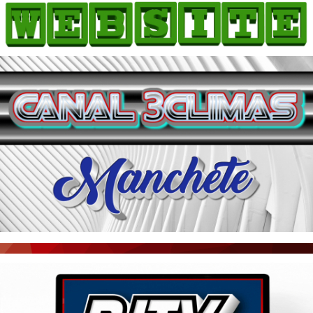
HOME
COMO ANUNCIAR
JORNAIS DO BRASIL
PODCAST/NOTÍCIAS
AS NOTÍCIAS DO DIA
ACONTECEU...VIROU MANCHETE!
BLOGS & COLUNAS
AGÊNCIA DE NOTÍCIAS
CNN BRASIL
VEJA