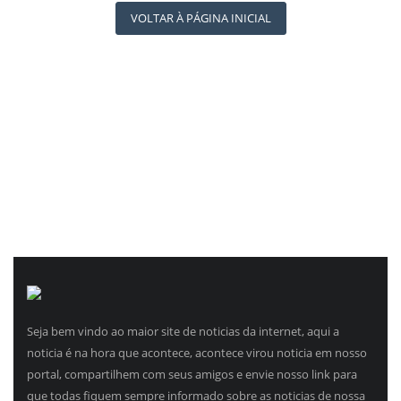
REGISTO
RÁDIO AGÊNCIA
VOLTAR À PÁGINA INICIAL
NOTÍCIAS AO MINUTO
ACONTECEU...VIROU MANCHETE!
Seja bem vindo ao maior site de noticias da internet, aqui a
noticia é na hora que acontece, acontece virou noticia em nosso
portal, compartilhem com seus amigos e envie nosso link para
que todas fiquem sempre informado sobre as noticias de nossa