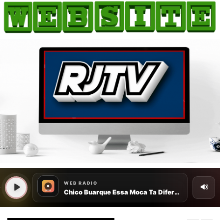
HOME
COMO ANUNCIAR
JORNAIS DO BRASIL
PODCAST/NOTÍCIAS
AS NOTÍCIAS DO DIA
CANAL 3CLIMAS
ACONTECEU...VIROU MANCHETE!
BLOGS & COLUNAS
AGÊNCIA DE NOTÍCIAS
CNN BRASIL