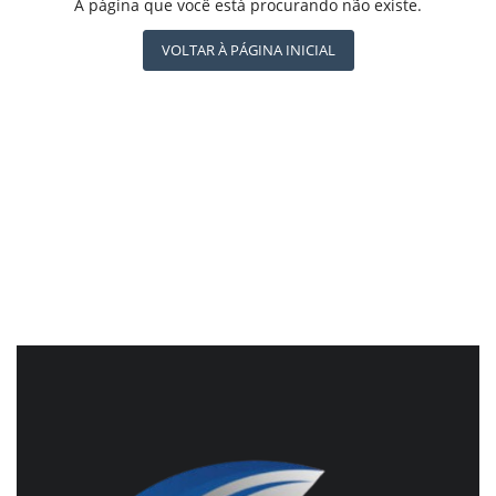
REGISTO
A página que você está procurando não existe.
BRASIL DE FATO - ÚLTIMAS NOTÍCIAS
NOTÍCIAS DESTAQUE DO DIA
VOLTAR À PÁGINA INICIAL
BRASIL NOTÍCIAS
ÚLTIMAS NOTÍCIAS