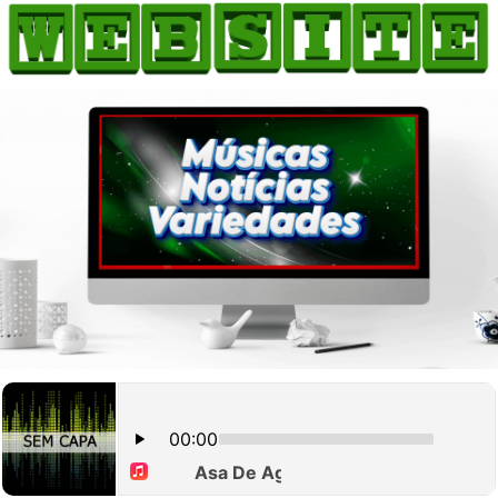
HOME
COMO ANUNCIAR
JORNAIS DO BRASIL
PODCAST/NOTÍCIAS
AS NOTÍCIAS DO DIA
CANAL 3CLIMAS
ACONTECEU...VIROU MANCHETE!
BLOGS & COLUNAS
AGÊNCIA DE NOTÍCIAS
CNN BRASIL