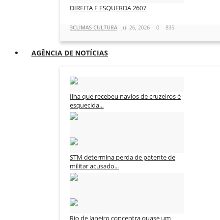
DIREITA E ESQUERDA 2607
3CLIMAS CULTURA
Jul 26, 2026
0
835
AGÊNCIA DE NOTÍCIAS
Ilha que recebeu navios de cruzeiros é
esquecida...
3CLIMAS CULTURA
Ago 8, 2026
0
44
STM determina perda de patente de
militar acusado...
3CLIMAS CULTURA
Ago 8, 2026
0
41
Rio de Janeiro concentra quase um