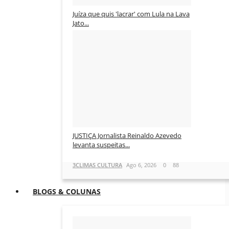
Juíza que quis 'lacrar' com Lula na Lava
Jato...
3CLIMAS CULTURA
Ago 6, 2026
0
89
JUSTIÇA Jornalista Reinaldo Azevedo
levanta suspeitas...
3CLIMAS CULTURA
Ago 6, 2026
0
88
BLOGS & COLUNAS