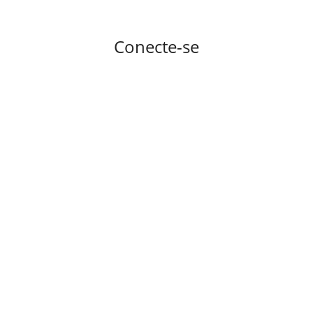
Conecte-se
Lembre de mim
CONECTE-SE
Esqueceu a senha?