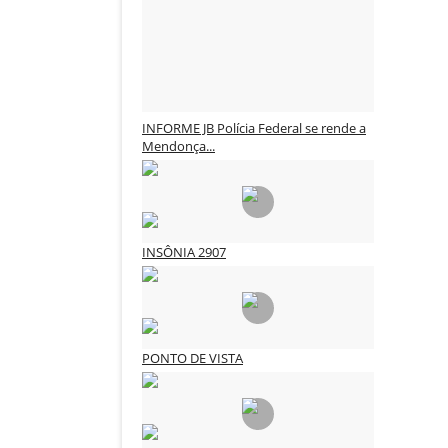
INFORME JB Polícia Federal se rende a
Mendonça...
3CLIMAS CULTURA
Ago 1, 2026
0
125
INSÔNIA 2907
3CLIMAS CULTURA
Jul 29, 2026
0
154
PONTO DE VISTA
3CLIMAS CULTURA
Jul 28, 2026
0
160