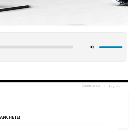
Conecte-se
/
registo
MANCHETE!