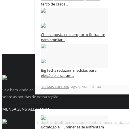
terço de casos...
3CLIMAS CULTURA
Ago 8, 2026
0
44
China aposta em aeroporto flutuante
para ampliar...
3CLIMAS CULTURA
Ago 8, 2026
0
43
Big techs reduzem medidas para
eleição e encaram...
3CLIMAS CULTURA
Ago 8, 2026
0
44
Seja bem vindo ao maior site de noticias da internet, aqui a noticia é n
sobre as noticias de nossa região
CNN BRASIL
MENSAGENS ALEATÓRIAS
Indústria de ultraprocessados tenta impedir combate 
Botafogo e Fluminense se enfrentam