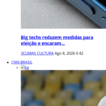
Big techs reduzem medidas para
eleição e encaram...
3CLIMAS CULTURA
Ago 8, 2026
0
42
CNN BRASIL