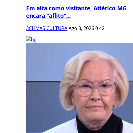
Em alta como visitante, Atlético-MG
encara “aflito”...
3CLIMAS CULTURA
Ago 8, 2026
0
42