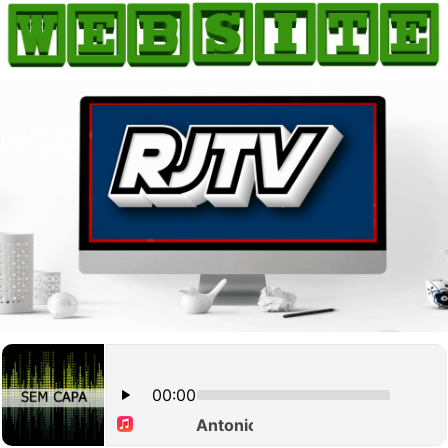
HOME
COMO ANUNCIAR
JORNAIS DO BRASIL
PODCAST/NOTÍCIAS
AS NOTÍCIAS DO DIA
CANAL 3CLIMAS
ACONTECEU...VIROU MANCHETE!
BLOGS & COLUNAS
AGÊNCIA DE NOTÍCIAS
CNN BRASIL