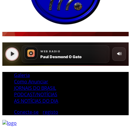
Galeria
Como Anunciar
JORNAIS DO BRASIL
PODCAST/NOTÍCIAS
AS NOTÍCIAS DO DIA
Conecte-se
/
registo